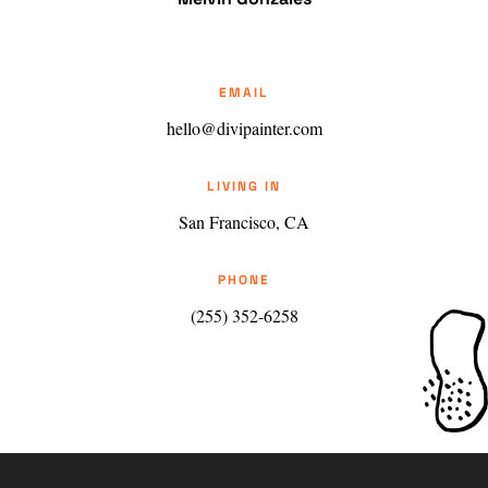
EMAIL
hello@divipainter.com
LIVING IN
San Francisco, CA
PHONE
(255) 352-6258