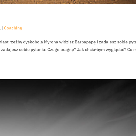
1
|
Coaching
miast rzeźby dyskobola Myrona widzisz Barbapapę i zadajesz sobie pyt
 nie, zadajesz sobie pytania: Czego pragnę? Jak chciałbym wyglądać? Co