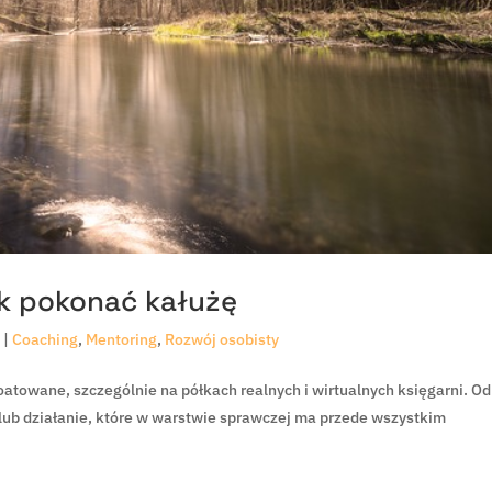
ak pokonać kałużę
1
|
Coaching
,
Mentoring
,
Rozwój osobisty
oatowane, szczególnie na półkach realnych i wirtualnych księgarni. Od
a lub działanie, które w warstwie sprawczej ma przede wszystkim