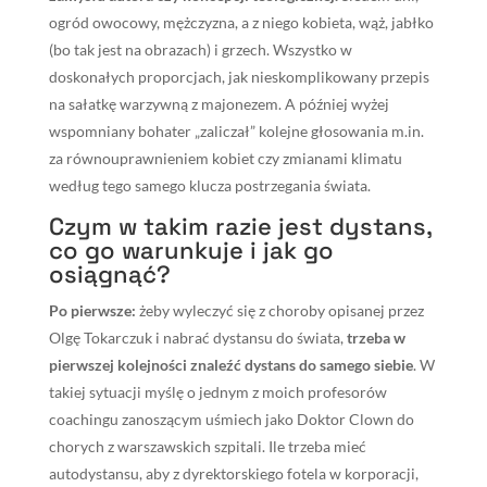
ogród owocowy, mężczyzna, a z niego kobieta, wąż, jabłko
(bo tak jest na obrazach) i grzech. Wszystko w
doskonałych proporcjach, jak nieskomplikowany przepis
na sałatkę warzywną z majonezem. A później wyżej
wspomniany bohater „zaliczał” kolejne głosowania m.in.
za równouprawnieniem kobiet czy zmianami klimatu
według tego samego klucza postrzegania świata.
Czym w takim razie jest dystans,
co go warunkuje i jak go
osiągnąć?
Po pierwsze:
żeby wyleczyć się z choroby opisanej przez
Olgę Tokarczuk i nabrać dystansu do świata,
trzeba w
pierwszej kolejności znaleźć dystans do samego siebie
. W
takiej sytuacji myślę o jednym z moich profesorów
coachingu zanoszącym uśmiech jako Doktor Clown do
chorych z warszawskich szpitali. Ile trzeba mieć
autodystansu, aby z dyrektorskiego fotela w korporacji,