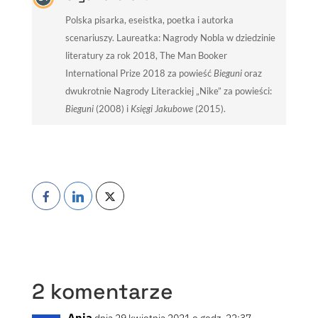
Polska pisarka, eseistka, poetka i autorka
scenariuszy. Laureatka: Nagrody Nobla w dziedzinie
literatury za rok 2018, The Man Booker
International Prize 2018 za powieść
Bieguni
oraz
dwukrotnie Nagrody Literackiej „Nike” za powieści:
Bieguni
(2008) i
Księgi Jakubowe
(2015).
2 komentarze
Ania
dnia 29 kwietnia 2021 o godz. 22:37