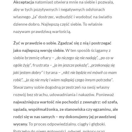
Akceptacja
natomiast otwiera mnie na siebie i pozwala,
aby w tych pozytywnych i negatywnych odsłonach
własnego „ja” dostrzec, wzbudzić i wydobyć na światło
dzienne dobro. Najlepszą część siebie. To właśnie
nazywam prawdziwą wartością.
Żyć w prawdzie o sobie. Zgadzać się z nią i postrzegać
jako najlepszą wersję siebie.
W ten sposób ściągamy z
siebie brzemię ofiary –
„do niczego się nie nadaję”, „po co w
ogóle żyję”
, frustrata
– „ja im jeszcze pokażę”, „przekonają się
jaki jestem dobry”
i tyrana –
„nikt nie będzie mi mówił co mam
robić”, „ja się nie mylę i wiem najlepiej czego innym potrzeba”
.
Stwarzamy sobie dogodną przestrzeń na swój własny
rozwój bez strachu, udowadniania i nakazów. Ponieważ
najważniejsza wartość nie pochodzi z zewnątrz: od szefa,
sąsiada, współmałżonka, ze stanowiska czy egzaminu, ale
rodzi się w nas samych – my dokonujemy jej prawdziwej
wyceny.
To proces odpowiedzialny, ciągły i głęboki.
Potrzeba do niego gotowości, odwagi, pokory oraz