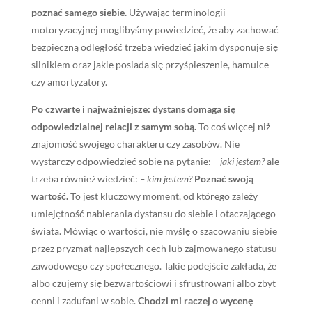
poznać samego siebie.
Używając terminologii
motoryzacyjnej moglibyśmy powiedzieć, że aby zachować
bezpieczną odległość trzeba wiedzieć jakim dysponuje się
silnikiem oraz jakie posiada się przyśpieszenie, hamulce
czy amortyzatory.
Po czwarte i najważniejsze: dystans domaga się
odpowiedzialnej relacji z samym sobą.
To coś więcej niż
znajomość swojego charakteru czy zasobów. Nie
wystarczy odpowiedzieć sobie na pytanie:
– jaki jestem?
ale
trzeba również wiedzieć:
– kim jestem?
Poznać swoją
wartość.
To jest kluczowy moment, od którego zależy
umiejętność nabierania dystansu do siebie i otaczającego
świata. Mówiąc o wartości, nie myślę o szacowaniu siebie
przez pryzmat najlepszych cech lub zajmowanego statusu
zawodowego czy społecznego. Takie podejście zakłada, że
albo czujemy się bezwartościowi i sfrustrowani albo zbyt
cenni i zadufani w sobie.
Chodzi mi raczej o wycenę