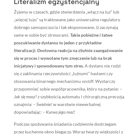
Literalizm egzystencjalny
Żyjemy w czasach, gdzie stwierdzenia „włącz na luz” lub
„więcej luzu” są traktowane jako uniwersalne regulatory
dobrego samopoczucia i tak eksponowane, iż zaczynają
same w sobie być stresorami.
Takie pobieżne i łatwe
poszukiwanie dystansu to jeden z przykładów
literalizacji. Dosłowna reakcja na zbytnie zaangażowanie
się w proces i wywołane tym zmęczenie lub na brak
inicjatywy i spowodowany tym stres.
A dystans nie rodzi
się z zaklinania rzeczywistości „luźnymi” hasłami czy
stosowania binarnego mechanizmu on/off. Wystarczy
przypomnieć sobie współpracownika, który na pytanie:
–
Jak się masz?
z szybkością automatu i chirurgiczną precyzją
oznajmia:
– Świetnie!
w warstwie niewerbalnej
dopowiadając:
– Kurwa jego mać!
Podczas spożywania śniadania codziennie dostrzegam
przez kuchenne okno biegaczy. Wyraz twarzy większości z