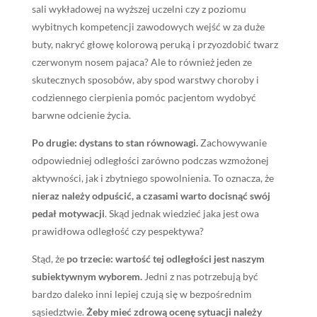
sali wykładowej na wyższej uczelni czy z poziomu
wybitnych kompetencji zawodowych wejść w za duże
buty, nakryć głowę kolorową peruką i przyozdobić twarz
czerwonym nosem pajaca? Ale to również jeden ze
skutecznych sposobów, aby spod warstwy choroby i
codziennego cierpienia pomóc pacjentom wydobyć
barwne odcienie życia.
Po drugie: dystans to stan równowagi.
Zachowywanie
odpowiedniej odległości zarówno podczas wzmożonej
aktywności, jak i zbytniego spowolnienia. To oznacza, że
nieraz należy odpuścić, a czasami warto docisnąć swój
pedał motywacji
. Skąd jednak wiedzieć jaka jest owa
prawidłowa odległość czy pespektywa?
Stąd, że
po trzecie: wartość tej odległości jest naszym
subiektywnym wyborem.
Jedni z nas potrzebują być
bardzo daleko inni lepiej czują się w bezpośrednim
sąsiedztwie.
Żeby mieć zdrową ocenę sytuacji należy