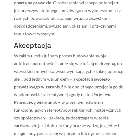
opartą na prawdzie.
O zobaczenie własnego potencjału
już urzeczywistnionego, możliwego do wykorzystania i z
różnych powodów utraconego wraz ze wszystkimi
doświadczeniami, sytuacjami, okazjami i przyczynami
temu towarzyszącymi.
Akceptacja
W takim ujęciu już sam proces budowania swojej
autotransparentności stanie się wartością nadrzędną, do
wszystkich innych korzyści wynikających z takiej operacji,
ale… pod jednym warunkiem
– akceptacji swojego
prawdziwego wizerunku!
Nie obojętnego przyjęcia go do
wiadomości lecz kreatywnej zgody na to
kim jestem
.
Prawdziwy wizerunek
– w przeciwieństwie do
funkcjonujących stereotypów religijnych, historycznych
czy społecznych – zakłada, że dostrzegam w sobie
zarówno złe jak i dobre strony oraz że widzę, jak jedne i
drugie mogą okazać się wsparciem lub ograniczeniem.