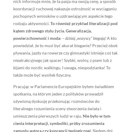
nich informuje mnie, że ta pasja ma swoją cenę, a sposób
koordynacji ruchowej nakazuje ostrożność w wyciąganiu
pochopnych wniosków o uzdrawiającym aspekcie tego
rodzaju aktywności.
To również przykład literalizacji pod
kątem zdrowego stylu życia. Generalizacja,
powierzchowność i moda:
– dzisiaj „wszyscy” biegają!
A kto
powiedział, że to musi być akurat bieganie? Przecież obok
pływania, jazdy na rowerze czy gimnastyki istnieje coś tak
nieatrakcyjnego jak spacer! Szybki, wolny, z psem lub z
kijami do nordic walkingu. I uwaga, niespodzianka! To
także może być wysiłek fizyczny.
Pracując w Parlamencie Europejskim byłem świadkiem
spotkania, na którym jeden z polityków prowadził
ożywioną dyskusję przekonując rozmówców do
literalnego rozumienia sceny stworzenia świata i
umieszczenia pierwszych ludzi w raju.
Nie było w tym
cienia interpretacji, symboliki, próby zrozumienia
zamysłu autora czy koncepcji teologicznej.
Siedem dni,